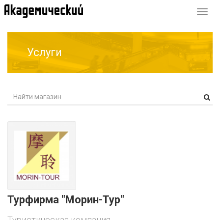
Перек
навиг
Услуги
Турфирма "Морин-Тур"
Туристическая компания