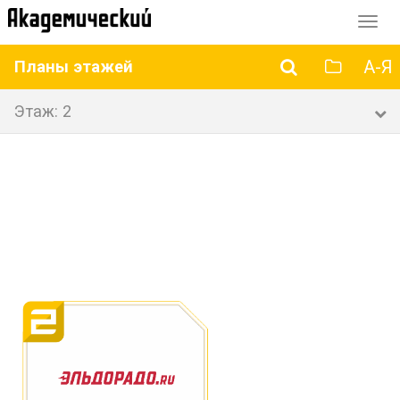
Перек
навиг
А-Я
Планы этажей
Этаж: 2