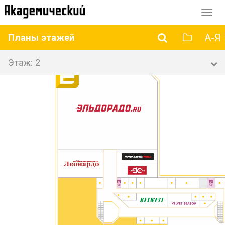
Перек
навиг
А-Я
Планы этажей
Этаж: 2