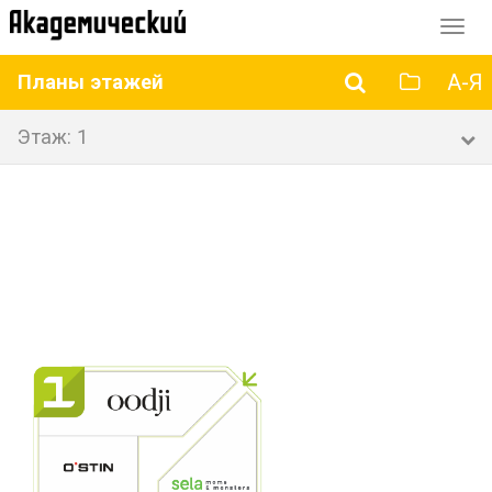
Перек
навиг
А-Я
Планы этажей
Этаж: 1