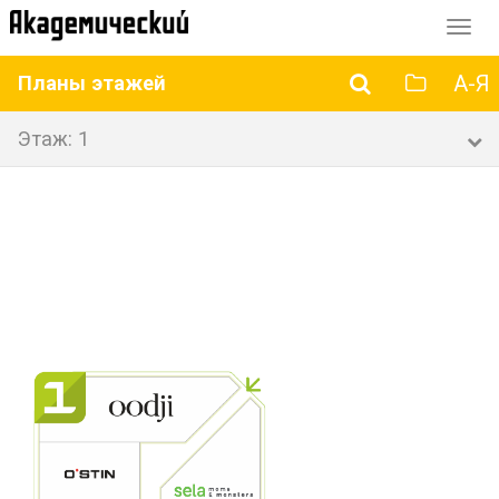
Перек
навиг
А-Я
Планы этажей
Этаж: 1