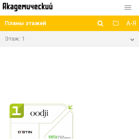
Перек
навиг
А-Я
Планы этажей
Этаж: 1