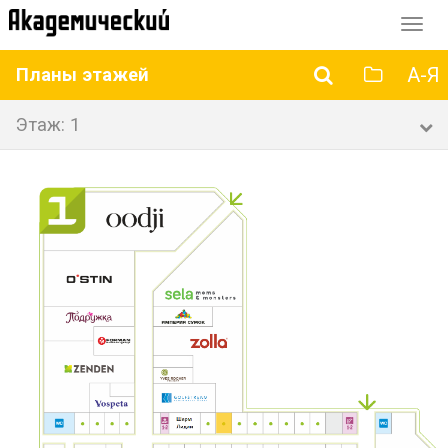
Перек
навиг
А-Я
Планы этажей
Этаж: 1