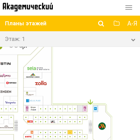
Перек
навиг
А-Я
Планы этажей
Этаж: 1