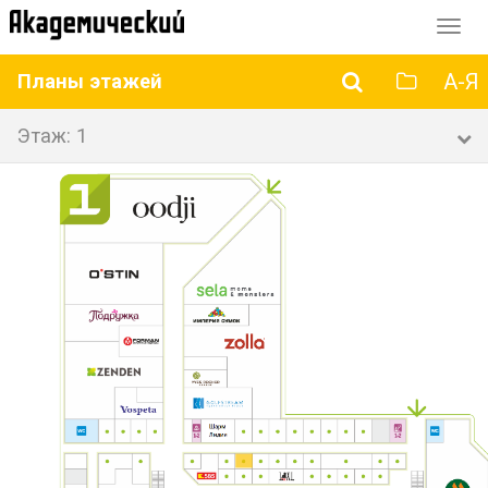
Перек
навиг
А-Я
Планы этажей
Этаж: 1