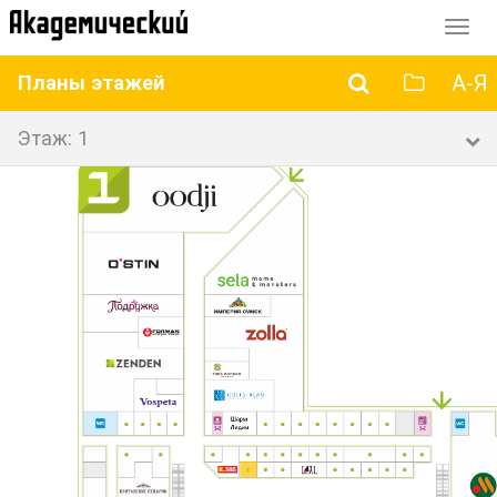
Перек
навиг
А-Я
Планы этажей
Этаж: 1