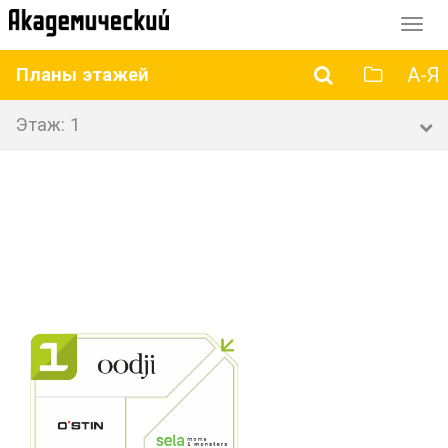
Перек
навиг
А-Я
Планы этажей
Этаж: 1