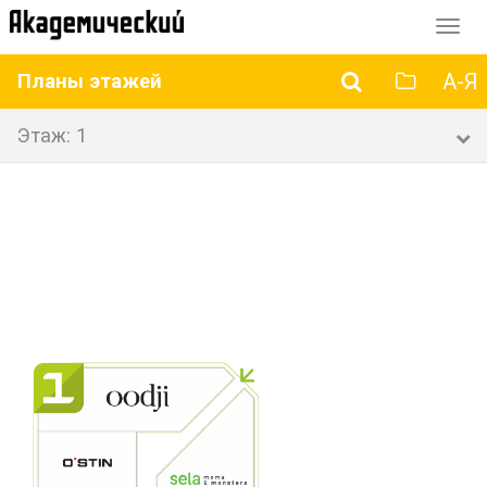
Перек
навиг
А-Я
Планы этажей
Этаж: 1